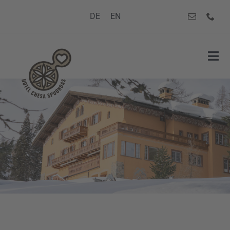
Zum
DE
EN
Inhalt
springen