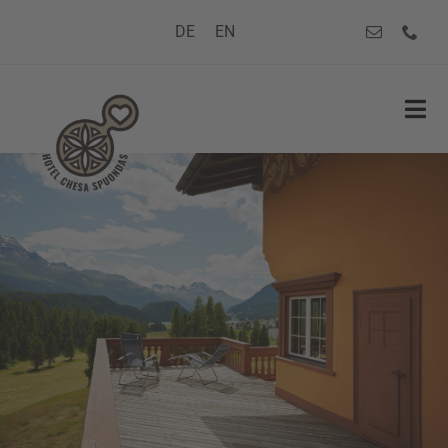
Zum
DE
EN
Inhalt
springen