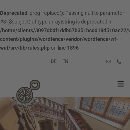
Deprecated
: preg_replace(): Passing null to parameter
#3 ($subject) of type array|string is deprecated in
/home/clients/3097dbdf1ddb67b351bcdd18d510ac22/
content/plugins/wordfence/vendor/wordfence/wf-
waf/src/lib/rules.php
on line
1896
Zum
DE
EN
Inhalt
springen