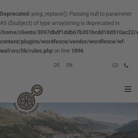
Deprecated
: preg_replace(): Passing null to parameter
#3 ($subject) of type array|string is deprecated in
/home/clients/3097dbdf1ddb67b351bcdd18d510ac22/
content/plugins/wordfence/vendor/wordfence/wf-
waf/src/lib/rules.php
on line
1896
Zum
DE
EN
Inhalt
springen